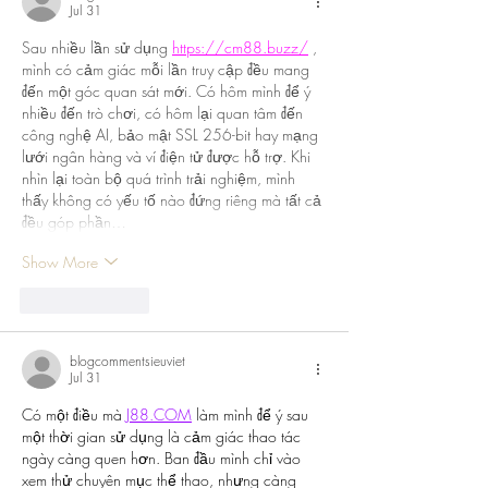
Jul 31
Sau nhiều lần sử dụng 
https://cm88.buzz/
 , 
mình có cảm giác mỗi lần truy cập đều mang 
đến một góc quan sát mới. Có hôm mình để ý 
nhiều đến trò chơi, có hôm lại quan tâm đến 
công nghệ AI, bảo mật SSL 256-bit hay mạng 
lưới ngân hàng và ví điện tử được hỗ trợ. Khi 
nhìn lại toàn bộ quá trình trải nghiệm, mình 
thấy không có yếu tố nào đứng riêng mà tất cả 
đều góp phần…
Show More
Like
Reply
blogcommentsieuviet
Jul 31
Có một điều mà 
J88.COM
 làm mình để ý sau 
một thời gian sử dụng là cảm giác thao tác 
ngày càng quen hơn. Ban đầu mình chỉ vào 
xem thử chuyên mục thể thao, nhưng càng 