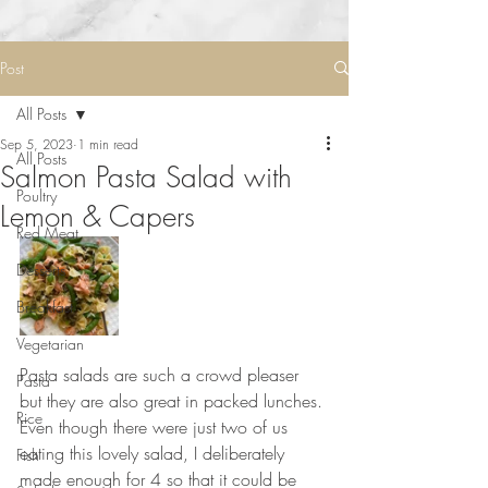
Post
All Posts
Sep 5, 2023
1 min read
All Posts
Salmon Pasta Salad with
Poultry
Lemon & Capers
Red Meat
Desserts
Breakfast
Vegetarian
Pasta salads are such a crowd pleaser 
Pasta
but they are also great in packed lunches. 
Rice
Even though there were just two of us 
eating this lovely salad, I deliberately 
Fish
made enough for 4 so that it could be 