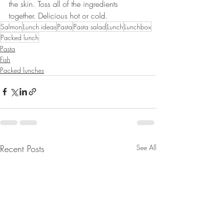
the skin. Toss all of the ingredients 
together. Delicious hot or cold.
Salmon
Lunch ideas
Pasta
Pasta salad
Lunch
Lunchbox
Packed lunch
Pasta
Fish
Packed lunches
Recent Posts
See All