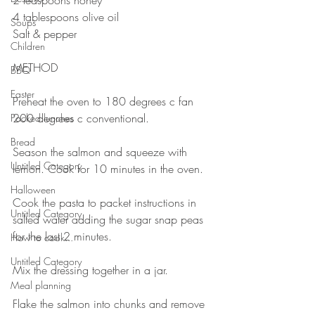
4 tablespoons olive oil
Soups
Salt & pepper
Children
METHOD
BBQ
Easter
Preheat the oven to 180 degrees c fan 
200 degrees c conventional.
Packed lunches
Bread
Season the salmon and squeeze with 
Untitled Category
lemon. Cook for 10 minutes in the oven.
Halloween
Cook the pasta to packet instructions in 
Untitled Category
salted water adding the sugar snap peas 
for the last 2 minutes.
How to cook...
Untitled Category
Mix the dressing together in a jar.
Meal planning
Flake the salmon into chunks and remove 