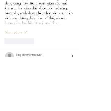
dùng càng thấy việc chuyển giữa các mục 
khá nhanh vì giao diện được bố trí rõ ràng. 
Trước đây mình không để ý nhiều đến cách sắp 
xếp này, nhưng dùng lâu mới thấy nó ảnh 
hưởng khá lớn đến trải nghiệm hằng…
Show More
Like
Reply
blogcommentsieuviet
Jul 31
Theo dõi 
SC88 COM
 trong quá trình vận 
hành, tôi tập trung vào khả năng phản hồi của 
hệ thống khi thực hiện nhiều thao tác liên tục. 
Người dùng có thể truy cập các khu vực khác 
nhau, chuyển đổi trò chơi và kiểm tra thông tin 
mà không mất quá nhiều thời gian chờ. Tôi 
thường chú ý đến tốc độ tải trang, độ ổn định 
khi sử dụng và khả năng duy trì hiệu suất trong 
những thời…